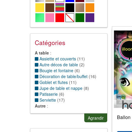
Catégories
A table
:
Assiette et couverts
(
11
)
Autre décos de table
(
2
)
Bougie et fontaine
(
6
)
Décoration de table/buffet
(
16
)
Goblet et flutes
(
11
)
Jupe de table et nappe
(
8
)
Patisserie
(
6
)
Serviette
(
17
)
Autre
:
Accessoires cadeaux
(
5
)
Ballon 
Bricolage
(
6
)
Agrandir
Carte et enveloppe
(
4
)
jeux d'ambiance
(
3
)