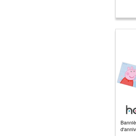
Western
(
3
)
Banniè
d'anniv