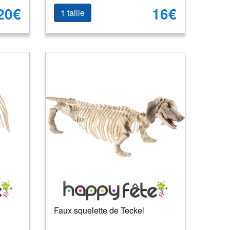
20€
16€
1 taille
Faux squelette de Teckel