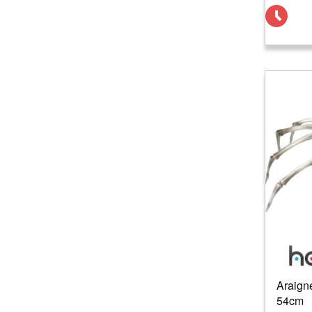
Araign
54cm