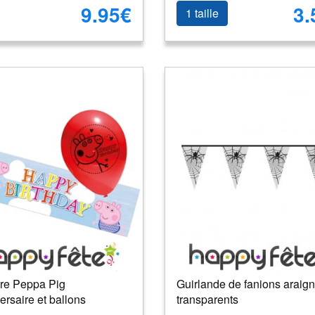
9.95€
3.
1 taille
re Peppa Pig
Guirlande de fanions araig
ersaire et ballons
transparents