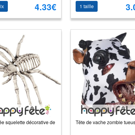
4.33€
3.
ix
1 taille
e squelette décorative de
Tête de vache zombie tueu