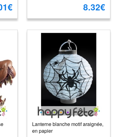
01€
8.32€
se
Lanterne blanche motif araignée,
en papier