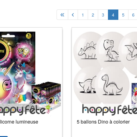
1
2
3
4
5
6
licorne lumineuse
5 ballons Dino à colorier