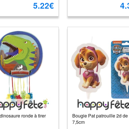
5.22€
4.
dinosaure ronde à tirer
Bougie Pat patrouille 2d de
7,5cm