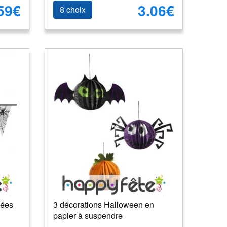
59€
3.06€
8 choix
nées
3 décorations Halloween en
papier à suspendre