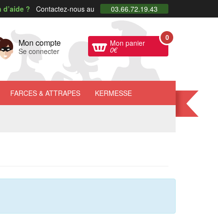
 d’aide ?
Contactez-nous au
03.66.72.19.43
0
Mon compte
Mon panier
0
€
Se connecter
FARCES
& ATTRAPES
KERMESSE