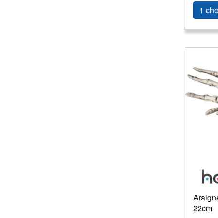
1 cho
Araigné
22cm