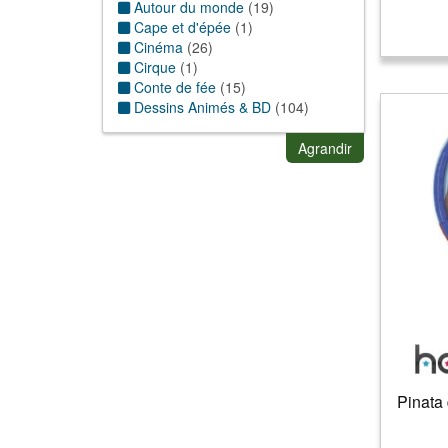
Autour du monde
(
19
)
Cape et d'épée
(
1
)
Cinéma
(
26
)
Cirque
(
1
)
Conte de fée
(
15
)
Dessins Animés & BD
(
104
)
Enfance
(
5
)
Exotique/Hawai/antilles
(
13
)
Agrandir
Fantastique/futuriste/Science
fiction
(
2
)
Folklorique
(
1
)
Horreur
(
47
)
Humour
(
24
)
Jungle
(
22
)
Magie & sorcellerie
(
3
)
Manga
(
1
)
Mexique
(
3
)
Nature
(
14
)
Oriental/1001 nuit
(
2
)
Pirate et corsaire
(
1
)
Pinata 
Préhistoire
(
16
)
Romantique
(
5
)
Sport
(
9
)