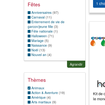
Pinatas
(
12
)
Fêtes
1 cho
Cotillons
:
Ballons et accessoires
(
57
)
Anniversaires
(
97
)
Chapeau cotillon
(
1
)
Carnaval
(
11
)
Confetti
(
1
)
Enterrement de vie de
Déco
:
garcon/jeune fille
(
3
)
Décors, mise en scène
(
131
)
Fête nationale
(
1
)
Guirlande/Boule/suspension
(
18
)
Halloween
(
71
)
Lampion/lanternes
(
2
)
Mariage
(
5
)
Silhouette découpée
(
90
)
Naissance
(
9
)
Noël
(
13
)
Nouvel an
(
4
)
Nouvel an chinois
(
1
)
Pâques
(
25
)
Agrandir
Saint Patrick
(
1
)
Saint valentin
(
3
)
Thèmes
Animaux
Action & Aventure
(
19
)
Kit de 
Amérique
(
4
)
le mon
Arts martiaux
(
9
)