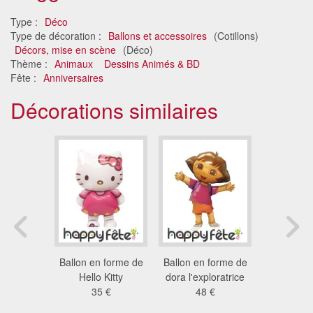
Type :
Déco
Type de décoration :
Ballons et accessoires
(Cotillons)
Décors, mise en scène
(Déco)
Thème :
Animaux
Dessins Animés & BD
Fête :
Anniversaires
Décorations similaires
âteau et
Ballon en forme de
Ballon en forme de
Ballon en
s Disney
Hello Kitty
dora l'exploratrice
bébé Minn
3 €
35 €
48 €
9.0