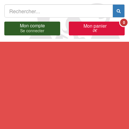
0
Mon compte
Mon panier
0
€
Se connecter