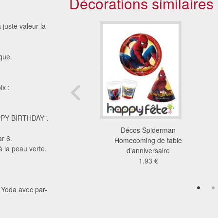
Décorations similaires
juste valeur la
que.
ix :
APPY BIRTHDAY".
tions chevaux pour
Décos Spiderman
r 6.
le d'anniversaire
Homecoming de table
 la peau verte.
1.47 €
d'anniversaire
1.93 €
é Yoda avec par-