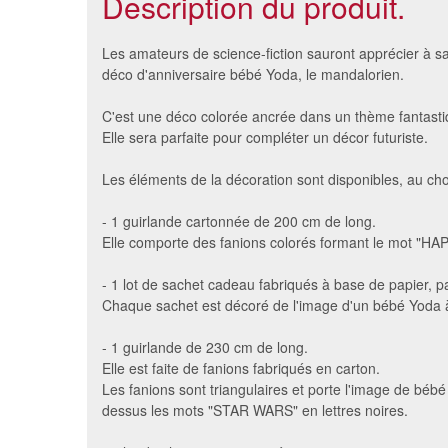
Description du produit.
Les amateurs de science-fiction sauront apprécier à sa 
déco d'anniversaire bébé Yoda, le mandalorien.
C'est une déco colorée ancrée dans un thème fantasti
Elle sera parfaite pour compléter un décor futuriste.
Les éléments de la décoration sont disponibles, au cho
- 1 guirlande cartonnée de 200 cm de long.
Elle comporte des fanions colorés formant le mot "H
Décorations Pjmasks de table
Décora
- 1 lot de sachet cadeau fabriqués à base de papier, pa
d'anniversaire
tab
Chaque sachet est décoré de l'image d'un bébé Yoda à
4.22 €
- 1 guirlande de 230 cm de long.
Elle est faite de fanions fabriqués en carton.
Les fanions sont triangulaires et porte l'image de béb
dessus les mots "STAR WARS" en lettres noires.