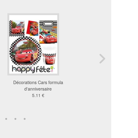
Décorations Cars formula
Décorations star war
d'anniversaire
d'anniversaire
5.11 €
2.65 €