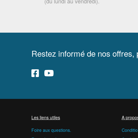
(du lundi au vendredi).
Restez informé de nos offres,
Les liens utiles
A propo
Foire aux questions.
Conditio