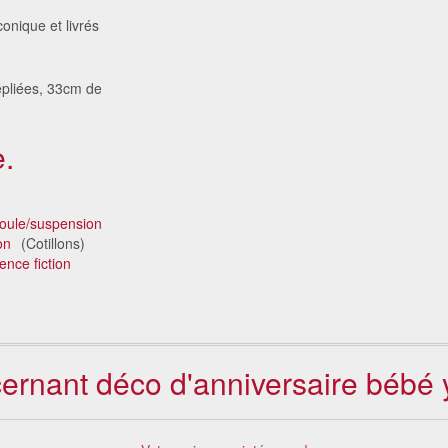
nique et livrés
dépliées, 33cm de
.
oule/suspension
on
(Cotillons)
ence fiction
cernant déco d'anniversaire bébé