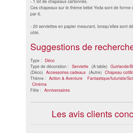
- 1 lot de chapeaux cartonnés.
Ces chapeaux sur le thème bébé Yoda sont de forme co
par 6.
- 20 serviettes en papier mesurant, lorsqu’elles sont 
côté.
Suggestions de recherche
Type :
Déco
Type de décoration :
Serviette
(A table)
Guirlande/B
(Déco)
Accessoires cadeaux
(Autre)
Chapeau cotill
Thème :
Action & Aventure
Fantastique/futuriste/Sci
Cinéma
Fête :
Anniversaires
Les avis clients con