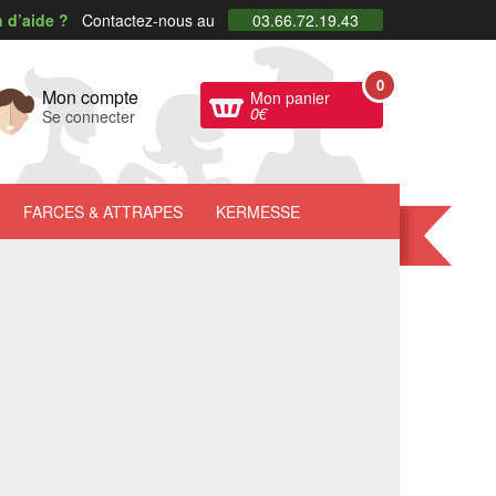
 d’aide ?
Contactez-nous au
03.66.72.19.43
0
Mon compte
Mon panier
0
€
Se connecter
FARCES
& ATTRAPES
KERMESSE