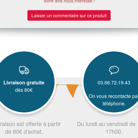
Votre avis nous intéresse !
Laisser un commentaire sur ce produit
Livraison gratuite
03.66.72.19.43
dès 80€
On vous recontacte pa
téléphone.
vraison est offerte à partir
Du lundi au vendredi de
de 80€ d'achat.
17h30.