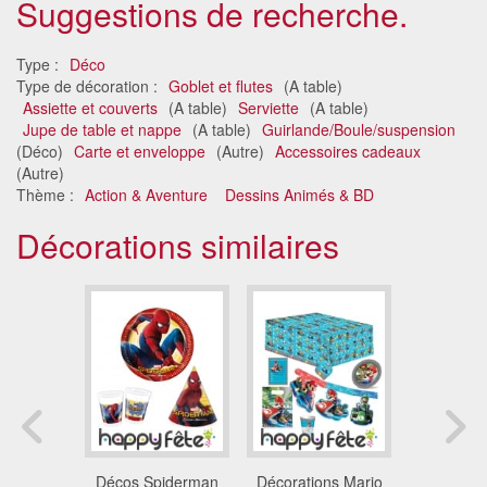
Suggestions de recherche.
Type :
Déco
Type de décoration :
Goblet et flutes
(A table)
Assiette et couverts
(A table)
Serviette
(A table)
Jupe de table et nappe
(A table)
Guirlande/Boule/suspension
(Déco)
Carte et enveloppe
(Autre)
Accessoires cadeaux
(Autre)
Thème :
Action & Aventure
Dessins Animés & BD
Décorations similaires
tions
Décos Spiderman
Décorations Mario
Décoration