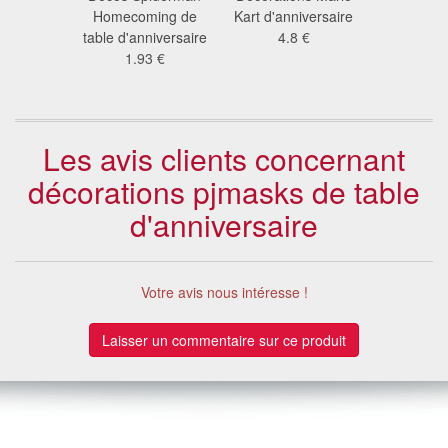
ersaire
Homecoming de
Kart d'anniversaire
pour 
 pig
table d'anniversaire
4.8 €
d'anniv
2 €
1.93 €
1.4
Les avis clients concernant
décorations pjmasks de table
d'anniversaire
Votre avis nous intéresse !
Laisser un commentaire sur ce produit