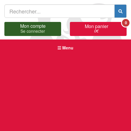
0
Mon compte
Mon panier
0
€
Se connecter
Menu