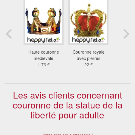
e d'os
Haute couronne
Couronne royale
Couronne
dou
médiévale
avec pierres
Arge
4 €
1.76 €
22 €
1.4
Les avis clients concernant
couronne de la statue de la
liberté pour adulte
Votre avis nous intéresse !