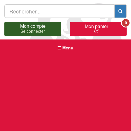
0
Mon compte
Mon panier
0
€
Se connecter
Menu