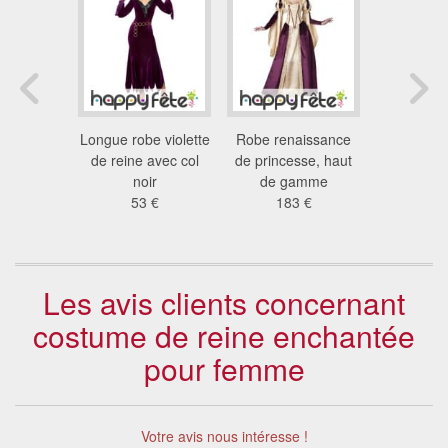
reine de
Longue robe violette
Robe renaissance
Longue
fée pour
de reine avec col
de princesse, haut
costume no
me
noir
de gamme
méchant
 €
53 €
183 €
76
Les avis clients concernant
costume de reine enchantée
pour femme
Votre avis nous intéresse !