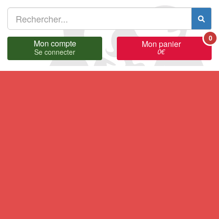
0
Mon compte
Mon panier
0
€
Se connecter