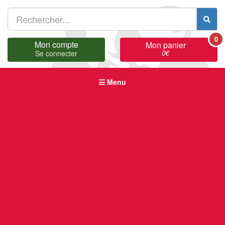
0
Mon compte
Mon panier
0
€
Se connecter
Menu