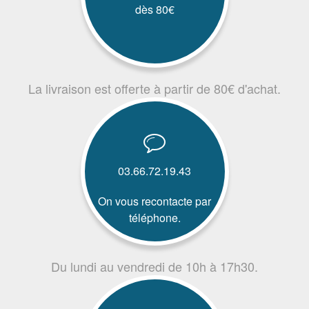
dès 80€
La livraison est offerte à partir de 80€ d'achat.
03.66.72.19.43
On vous recontacte par
téléphone.
Du lundi au vendredi de 10h à 17h30.