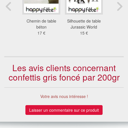
e langues,
Chemin de table
Silhouette de table
Déco S
asticots
béton
Jurassic World
Gorjuss p
 €
17 €
15 €
d'anniv
3.7
Les avis clients concernant
confettis gris foncé par 200gr
Votre avis nous intéresse !
Laisser un commentaire sur ce produit