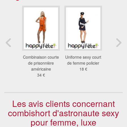
me FBI
Combinaison courte
Uniforme sexy court
Déguisem
our femme
de prisonnière
de femme policier
shé
 €
américaine
18 €
42
34 €
Les avis clients concernant
combishort d'astronaute sexy
pour femme, luxe