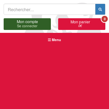
0
Mon compte
Mon panier
0
€
Se connecter
Menu