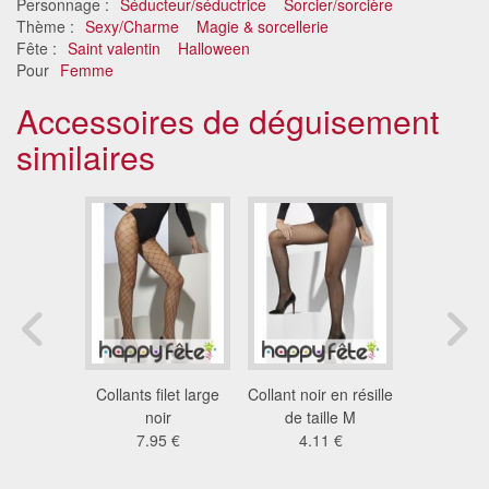
Personnage :
Séducteur/séductrice
Sorcier/sorcière
Thème :
Sexy/Charme
Magie & sorcellerie
Fête :
Saint valentin
Halloween
Pour
Femme
Accessoires de déguisement
similaires
ilet noir
Collants filet large
Collant noir en résille
Collants n
nge
noir
de taille M
se
7 €
7.95 €
4.11 €
6.9