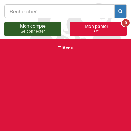
0
Mon compte
Mon panier
0
€
Se connecter
Menu