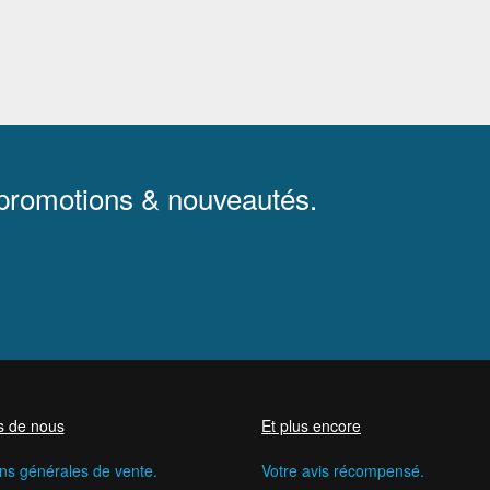
 promotions & nouveautés.
s de nous
Et plus encore
ns générales de vente.
Votre avis récompensé.