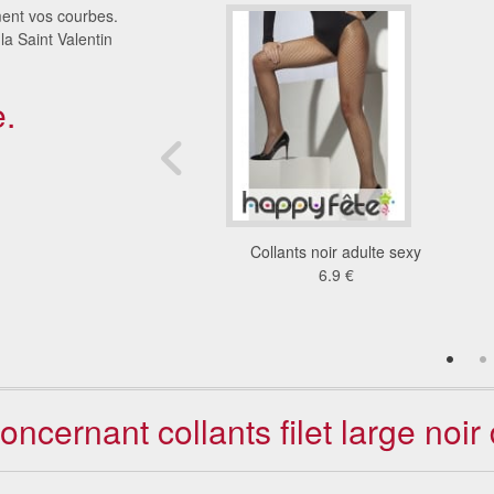
ement vos courbes.
la Saint Valentin
.
lant opaque noir
Collants noir adulte sexy
5.58 €
6.9 €
oncernant collants filet large noir