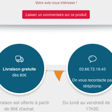
Votre avis nous intéresse !
Laisser un commentaire sur ce produit
Livraison gratuite
03.66.72.19.43
dès 80€
On vous recontacte pa
téléphone.
vraison est offerte à partir
Du lundi au vendredi de
de 80€ d'achat.
17h30.