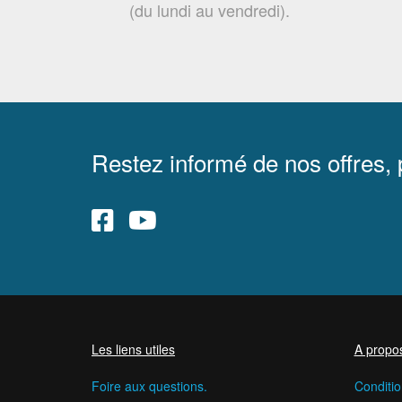
(du lundi au vendredi).
Restez informé de nos offres,
Les liens utiles
A propo
Foire aux questions.
Conditio