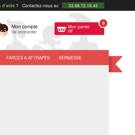
 d’aide ?
Contactez-nous au
03.66.72.19.43
0
Mon compte
Mon panier
0
€
Se connecter
FARCES
& ATTRAPES
KERMESSE