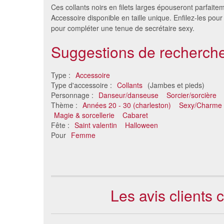
Ces collants noirs en filets larges épouseront parfait
Accessoire disponible en taille unique. Enfilez-les pour 
pour compléter une tenue de secrétaire sexy.
Suggestions de recherche
Type :
Accessoire
Type d'accessoire :
Collants
(Jambes et pieds)
Personnage :
Danseur/danseuse
Sorcier/sorcière
Thème :
Années 20 - 30 (charleston)
Sexy/Charme
Collants filet noir losange
Col
Magie & sorcellerie
Cabaret
7.37 €
Fête :
Saint valentin
Halloween
Pour
Femme
Les avis clients c