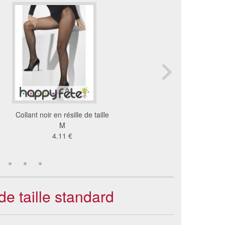
Collant noir en résille de taille
Collants filet large n
M
7.95 €
4.11 €
 de taille standard