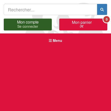
0
Mon compte
Mon panier
0
€
Se connecter
Menu