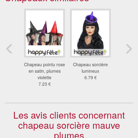
sorcière
Chapeau pointu rose
Chapeau sorcière
Chapeau de
ante
en satin, plumes
lumineux
viol
6 €
violette
6.79 €
1.4
7.23 €
Les avis clients concernant
chapeau sorcière mauve
plumes