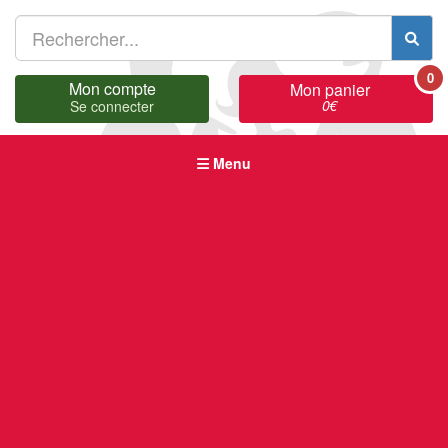
0
Mon compte
Mon panier
0
€
Se connecter
Menu