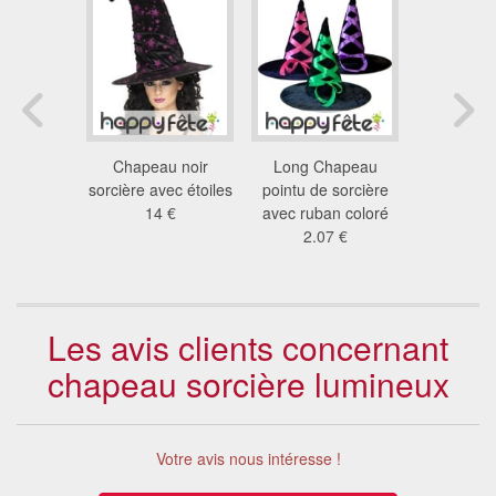
apeau de
Chapeau noir
Long Chapeau
Chapeau
vec voile
sorcière avec étoiles
pointu de sorcière
réversible 
ir
14 €
avec ruban coloré
à pail
4 €
2.07 €
9.2
Les avis clients concernant
chapeau sorcière lumineux
Votre avis nous intéresse !