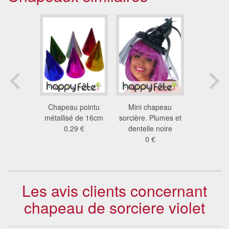
e sorcier
Chapeau pointu
Mini chapeau
Chapeau e
rs noir
métallisé de 16cm
sorcière. Plumes et
de sor
2 €
0.29 €
dentelle noire
6.7
0 €
Les avis clients concernant
chapeau de sorciere violet