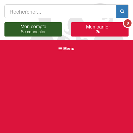
0
Mon compte
Mon panier
0
€
Se connecter
Menu