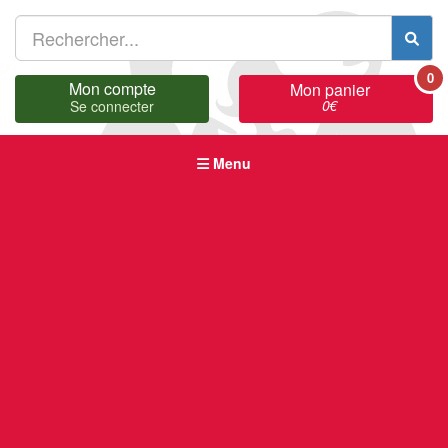
0
Mon compte
Mon panier
0
€
Se connecter
Menu