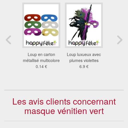
ête de
Loup en carton
Loup luxueux avec
Masque ve
verte avec
métallisé multicolore
plumes violettes
11
up
0.14 €
6.9 €
5 €
Les avis clients concernant
masque vénitien vert