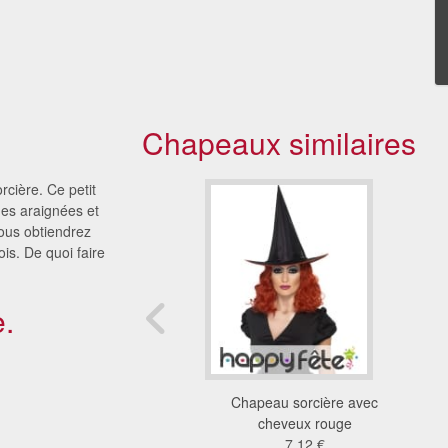
Chapeaux similaires
cière. Ce petit
es araignées et
vous obtiendrez
is. De quoi faire
.
peau de sorcière avec
Chapeau sorcière avec
voile noir
cheveux rouge
5.24 €
7.12 €