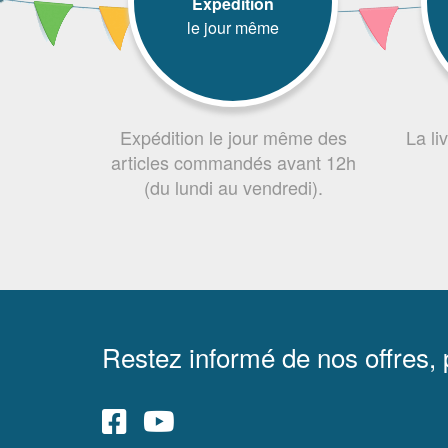
Expédition
le jour même
Expédition le jour même des
La li
articles commandés avant 12h
(du lundi au vendredi).
Restez informé de nos offres,