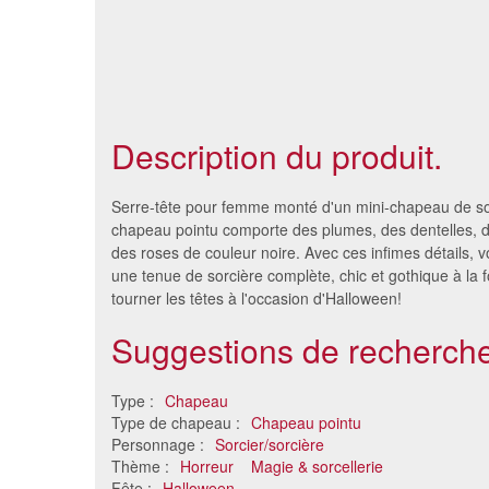
Description du produit.
Serre-tête pour femme monté d'un mini-chapeau de sor
chapeau pointu comporte des plumes, des dentelles, d
des roses de couleur noire. Avec ces infimes détails, 
une tenue de sorcière complète, chic et gothique à la fo
tourner les têtes à l'occasion d'Halloween!
Suggestions de recherche
Type :
Chapeau
Type de chapeau :
Chapeau pointu
Long Chapeau pointu de
Petit cha
Personnage :
Sorcier/sorcière
sorcière avec ruban coloré
Thème :
Horreur
Magie & sorcellerie
2.07 €
Fête :
Halloween