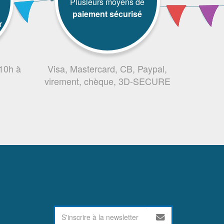
Plusieurs moyens de
paiement sécurisé
r
 10h à
Visa, Mastercard, CB, Paypal,
virement, chèque, 3D-SECURE