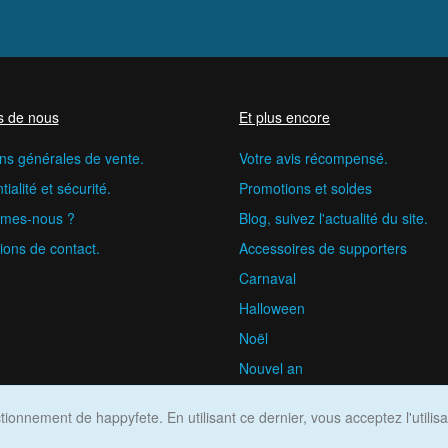
s de nous
Et plus encore
ns générales de vente.
Votre avis récompensé.
ialité et sécurité.
Promotions et soldes
mes-nous ?
Blog, suivez l'actualité du site.
ions de contact.
Accessoires de supporters
Carnaval
Halloween
Noël
Nouvel an
happyfete.com © 2026
ionnement de happyfete. En utilisant ce dernier, vous acceptez l'utilis