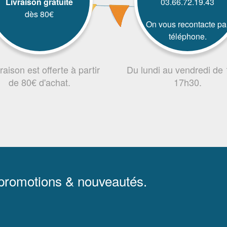
Livraison gratuite
03.66.72.19.43
dès 80€
On vous recontacte pa
téléphone.
vraison est offerte à partir
Du lundi au vendredi de
de 80€ d'achat.
17h30.
 promotions & nouveautés.