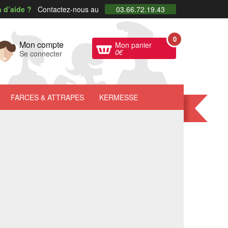
 d’aide ?
Contactez-nous au
03.66.72.19.43
0
Mon compte
Mon panier
0
€
Se connecter
FARCES
& ATTRAPES
KERMESSE