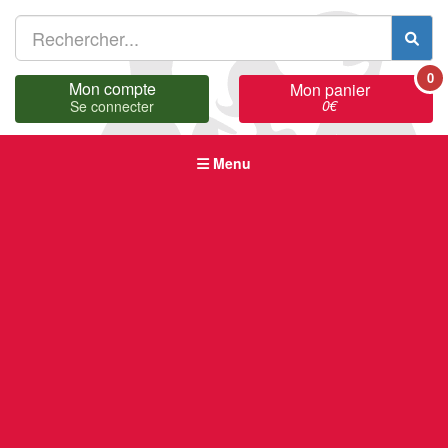
0
Mon compte
Mon panier
0
€
Se connecter
Menu