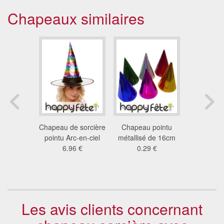
Chapeaux similaires
sorcière
Chapeau de sorcière
Chapeau pointu
Chapeau 
et noir
pointu Arc-en-ciel
métallisé de 16cm
avec c
 €
6.96 €
0.29 €
rou
5.7
Les avis clients concernant