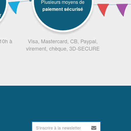
Plusieurs moyens de
paiement sécurisé
r
 10h à
Visa, Mastercard, CB, Paypal,
virement, chèque, 3D-SECURE