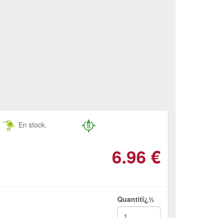
En stock.
6.96
€
Quantitï¿½