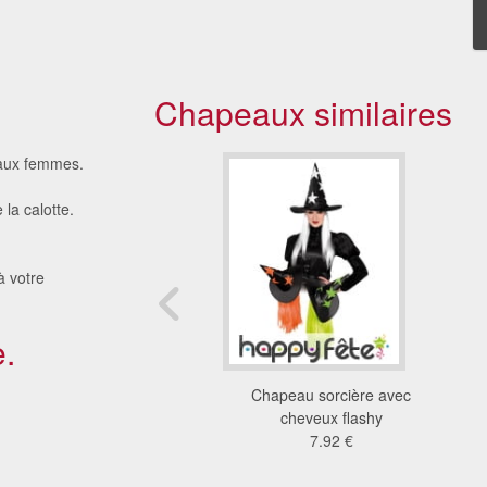
Chapeaux similaires
 aux femmes.
 la calotte.
à votre
.
peau pointu de clown
Chapeau sorcière avec
femme
cheveux flashy
3.89 €
7.92 €