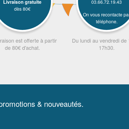
Livraison gratuite
03.66.72.19.43
dès 80€
On vous recontacte pa
téléphone.
vraison est offerte à partir
Du lundi au vendredi de
de 80€ d'achat.
17h30.
 promotions & nouveautés.