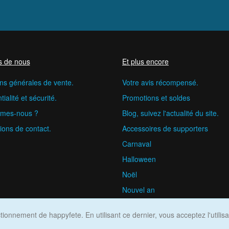
s de nous
Et plus encore
ns générales de vente.
Votre avis récompensé.
ialité et sécurité.
Promotions et soldes
mes-nous ?
Blog, suivez l'actualité du site.
ions de contact.
Accessoires de supporters
Carnaval
Halloween
Noël
Nouvel an
happyfete.com © 2026
ionnement de happyfete. En utilisant ce dernier, vous acceptez l'utilis