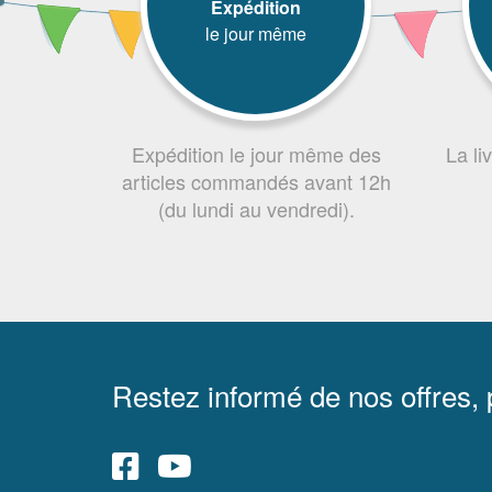
Expédition
le jour même
Expédition le jour même des
La li
articles commandés avant 12h
(du lundi au vendredi).
Restez informé de nos offres,