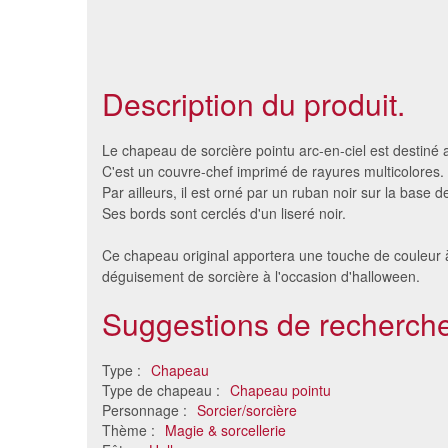
Description du produit.
Le chapeau de sorcière pointu arc-en-ciel est destiné
C'est un couvre-chef imprimé de rayures multicolores.
Par ailleurs, il est orné par un ruban noir sur la base de
Ses bords sont cerclés d'un liseré noir.
Ce chapeau original apportera une touche de couleur 
déguisement de sorcière à l'occasion d'halloween.
Suggestions de recherche
Mini chapeau rouge pointu de
Mini cha
Type :
Chapeau
sorcière
Type de chapeau :
Chapeau pointu
4.14 €
Personnage :
Sorcier/sorcière
Thème :
Magie & sorcellerie