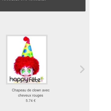
Chapeau de clown avec
Chapeau pointu métalli
cheveux rouges
16cm
5.74 €
0.29 €