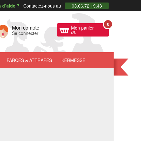
 d’aide ?
Contactez-nous au
03.66.72.19.43
0
Mon compte
Mon panier
0
€
Se connecter
FARCES
& ATTRAPES
KERMESSE