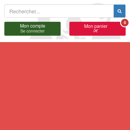
0
Mon compte
Mon panier
0
€
Se connecter