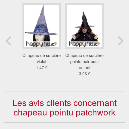
ointu de
Chapeau de sorciere
Chapeau de sorcière
Chapeau po
ur enfant,
violet
pointu noir pour
pour enf
leurs
1.47 €
enfant
nyl
4 €
3.06 €
2.7
Les avis clients concernant
chapeau pointu patchwork