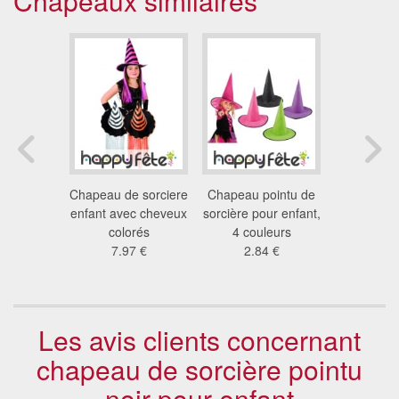
Chapeaux similaires
 pointu
Chapeau de sorciere
Chapeau pointu de
Chape
work
enfant avec cheveux
sorcière pour enfant,
sorcierer
5 €
colorés
4 couleurs
no
7.97 €
2.84 €
2.4
Les avis clients concernant
chapeau de sorcière pointu
noir pour enfant