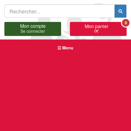
0
Mon compte
Mon panier
0
€
Se connecter
Menu