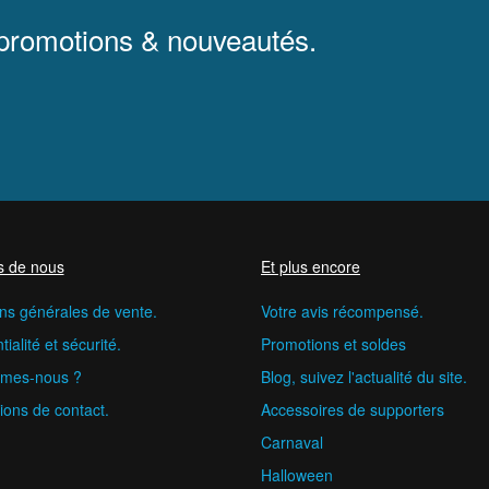
 promotions & nouveautés.
s de nous
Et plus encore
ns générales de vente.
Votre avis récompensé.
ialité et sécurité.
Promotions et soldes
mes-nous ?
Blog, suivez l'actualité du site.
ions de contact.
Accessoires de supporters
Carnaval
Halloween