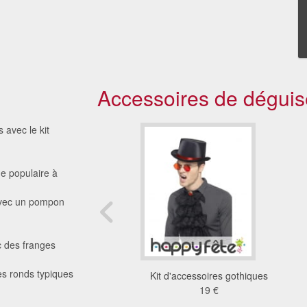
Accessoires de déguis
 avec le kit
e populaire à
avec un pompon
c des franges
les ronds typiques
e hen party vintage
Kit d'accessoires gothiques
3.81 €
19 €