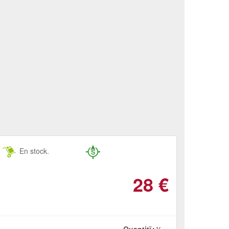
En stock.
28
€