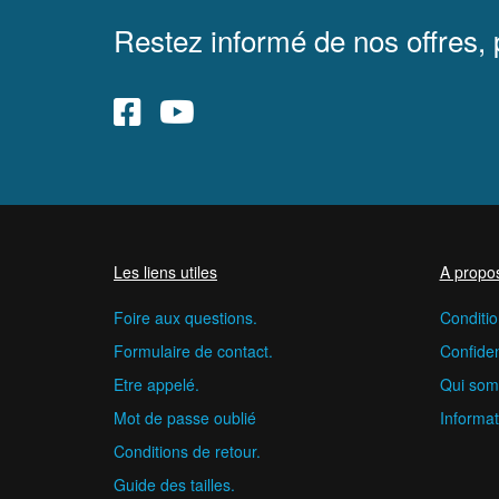
Restez informé de nos offres,
Les liens utiles
A propo
Foire aux questions.
Conditio
Formulaire de contact.
Confident
Etre appelé.
Qui som
Mot de passe oublié
Informat
Conditions de retour.
Guide des tailles.