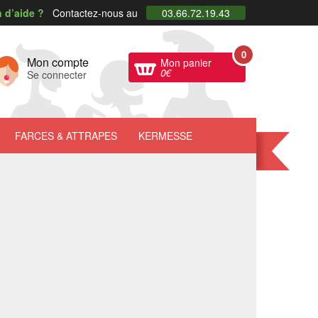
 d’aide ?
Contactez-nous au
03.66.72.19.43
0
Mon compte
Mon panier
0
€
Se connecter
FARCES
& ATTRAPES
KERMESSE