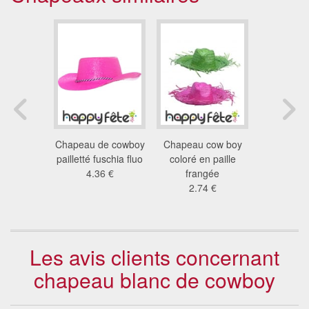
 cowboy
Chapeau de cowboy
Chapeau cow boy
Chapeau d
ch
pailletté fuschia fluo
coloré en paille
en carto
2 €
4.36 €
frangée
7.9
2.74 €
Les avis clients concernant
chapeau blanc de cowboy