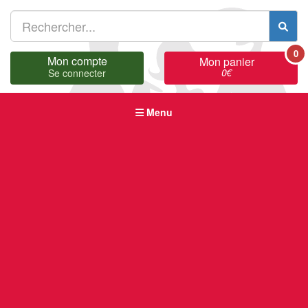
0
Mon compte
Mon panier
0
€
Se connecter
Menu