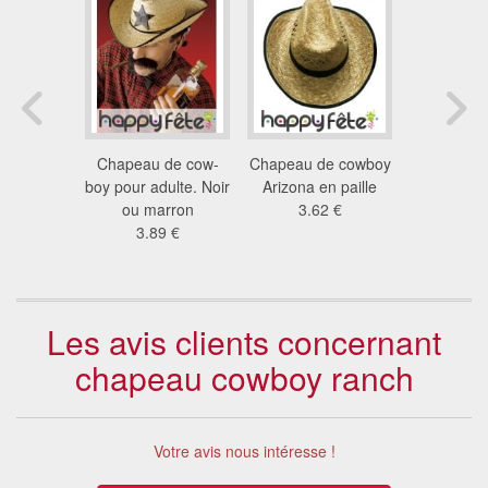
e paille
Chapeau de cow-
Chapeau de cowboy
Chapeau 
range
boy pour adulte. Noir
Arizona en paille
coloré e
5 €
ou marron
3.62 €
fran
3.89 €
2.7
Les avis clients concernant
chapeau cowboy ranch
Votre avis nous intéresse !