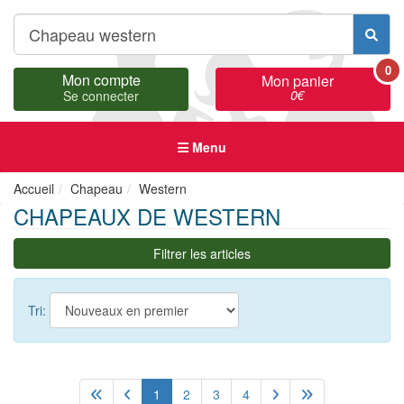
0
Mon compte
Mon panier
0
€
Se connecter
Menu
Accueil
Chapeau
Western
CHAPEAUX DE WESTERN
Filtrer les articles
Tri:
1
2
3
4