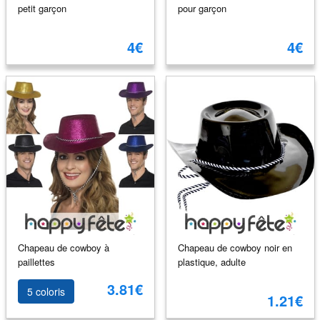
petit garçon
pour garçon
4€
4€
Chapeau de cowboy à
Chapeau de cowboy noir en
paillettes
plastique, adulte
3.81€
5 coloris
1.21€