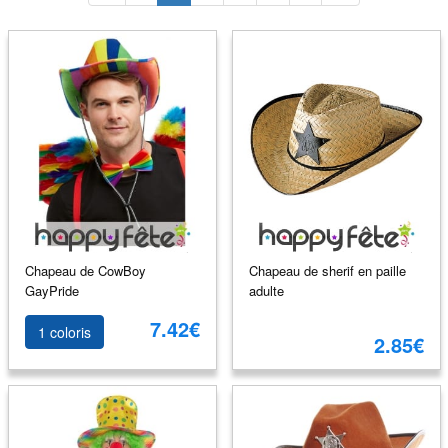
Chapeau de CowBoy
Chapeau de sherif en paille
GayPride
adulte
7.42€
1 coloris
2.85€