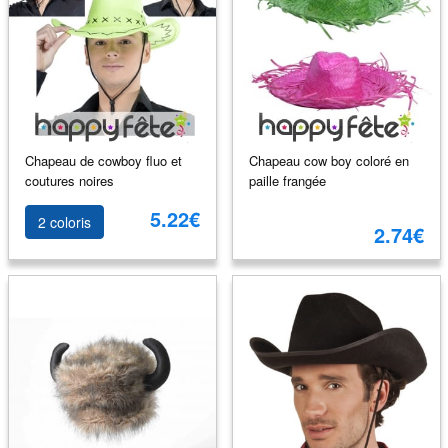
Chapeau de cowboy fluo et
Chapeau cow boy coloré en
coutures noires
paille frangée
5.22€
2 coloris
2.74€