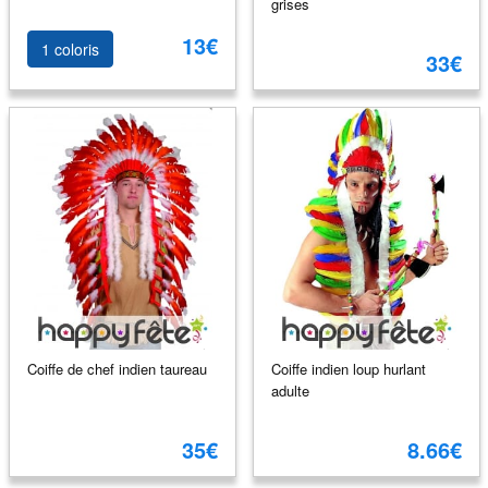
grises
13€
1 coloris
33€
Coiffe de chef indien taureau
Coiffe indien loup hurlant
adulte
35€
8.66€