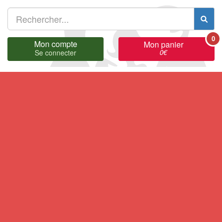
0
Mon compte
Mon panier
0
€
Se connecter