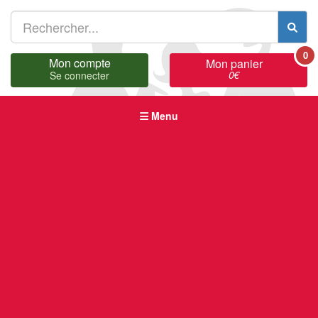
0
Mon compte
Mon panier
0
€
Se connecter
Menu