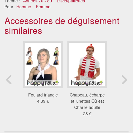
Thème :
Années 70 - 80
Disco/paillettes
Pour
Homme
Femme
Accessoires de déguisement
similaires
GayPride
Foulard triangle
Chapeau, écharpe
Echarpe 
9 €
4.39 €
et lunettes Où est
satinée 
Charlie adulte
8.4
28 €