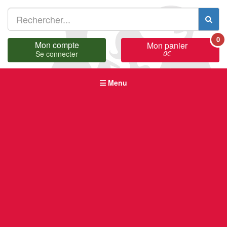
0
Mon compte
Mon panier
0
€
Se connecter
Menu