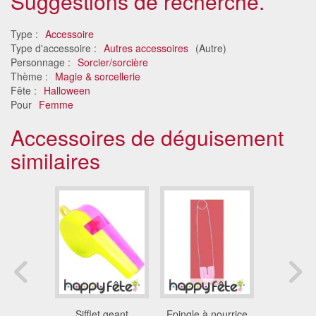
Suggestions de recherche.
Type :
Accessoire
Type d'accessoire :
Autres accessoires
(Autre)
Personnage :
Sorcier/sorcière
Thème :
Magie & sorcellerie
Fête :
Halloween
Pour
Femme
Accessoires de déguisement
similaires
d rose
Sifflet geant
Epingle à nourrice
Flamant