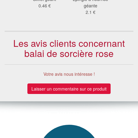
able
0.46 €
géante
gonf
3 €
2.1 €
6.7
Les avis clients concernant
balai de sorcière rose
Votre avis nous intéresse !
Laisser un commentaire sur ce produit