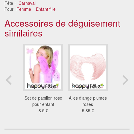
Fête :
Carnaval
Pour
Femme
Enfant fille
Accessoires de déguisement
similaires
de fee
Set de papillon rose
Ailes d'ange plumes
Ailes d'an
olores
pour enfant
roses
noi
8 €
8.5 €
5.85 €
4.8