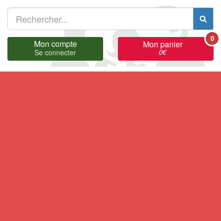
0
Mon compte
Mon panier
0
€
Se connecter