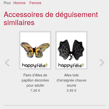
Pour
Homme
Femme
Accessoires de déguisement
similaires
 ailes
Paire d'Ailes de
Ailes toile
Ailes de d
n plumes
papillon decorées
d'arraignée chauve
pour a
 €
pour adulte
souris
16
7.26 €
3.95 €