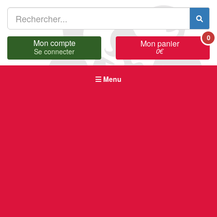
0
Mon compte
Mon panier
0
€
Se connecter
Menu