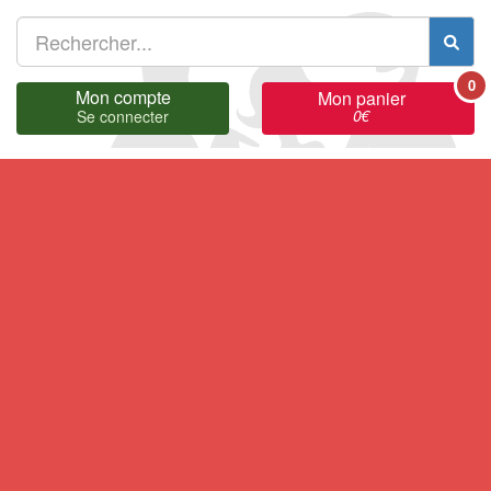
0
Mon compte
Mon panier
0
€
Se connecter