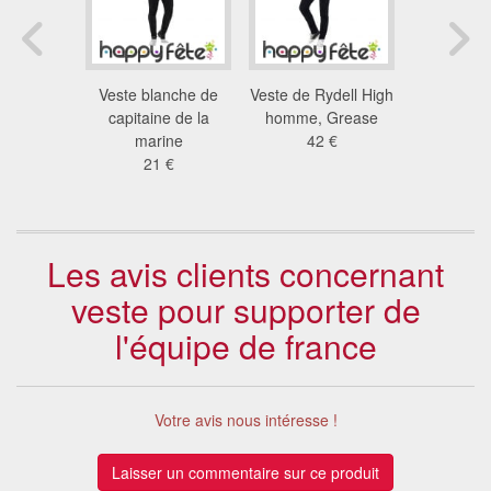
Carnaval
Veste blanche de
Veste de Rydell High
Veste b
ore pour
capitaine de la
homme, Grease
Teddy
mme
marine
42 €
32
 €
21 €
Les avis clients concernant
veste pour supporter de
l'équipe de france
Votre avis nous intéresse !
Laisser un commentaire sur ce produit