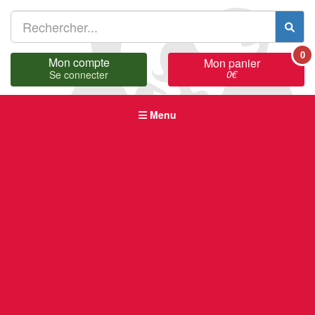
0
Mon compte
Mon panier
0
€
Se connecter
Menu