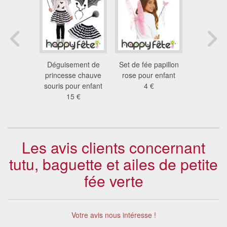
 araignée
Déguisement de
Set de fée papillon
Set de 
nfant
princesse chauve
rose pour enfant
coccinel
 €
souris pour enfant
4 €
enf
15 €
4.5
Les avis clients concernant
tutu, baguette et ailes de petite
fée verte
Votre avis nous intéresse !