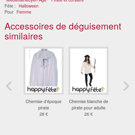
Fête :
Halloween
Pour
Femme
Accessoires de déguisement
similaires
lanche à
Chemise d'époque
Chemise blanche de
Longue 
rous
pirate
pirate pour adulte
robe bla
 €
28 €
26 €
dent
56