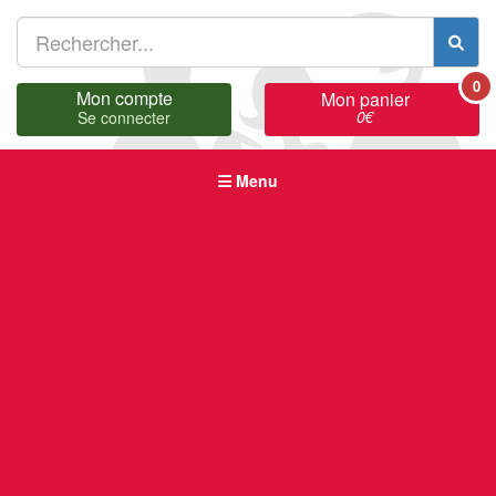
0
Mon compte
Mon panier
0
€
Se connecter
Menu