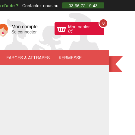
 d’aide ?
Contactez-nous au
03.66.72.19.43
0
Mon compte
Mon panier
0
€
Se connecter
FARCES
& ATTRAPES
KERMESSE