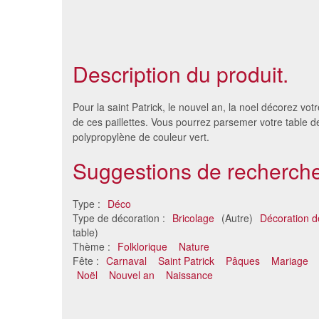
Description du produit.
Pour la saint Patrick, le nouvel an, la noel décorez vot
de ces paillettes. Vous pourrez parsemer votre table de
polypropylène de couleur vert.
Suggestions de recherche
Type :
Déco
Type de décoration :
Bricolage
(Autre)
Décoration de
table)
Thème :
Folklorique
Nature
Paille en papier, 100g
Paille
Fête :
Carnaval
Saint Patrick
Pâques
Mariage
6.79 €
Noël
Nouvel an
Naissance