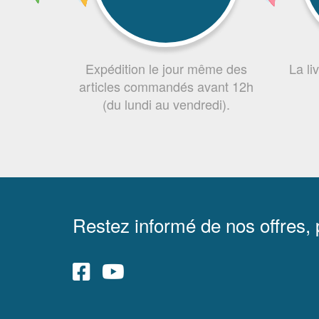
Expédition le jour même des
La li
articles commandés avant 12h
(du lundi au vendredi).
Restez informé de nos offres,