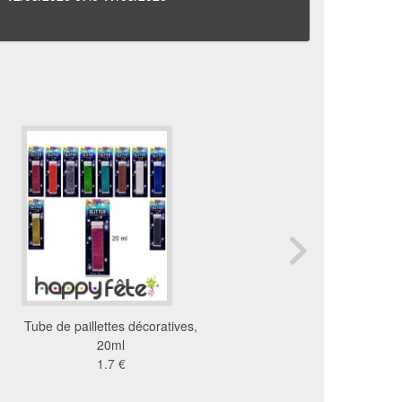
Tube de paillettes décoratives,
Poudre colorée holi, 5 c
20ml
24 €
1.7 €