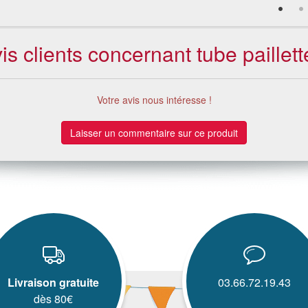
is clients concernant tube paillett
Votre avis nous intéresse !
Laisser un commentaire sur ce produit
Livraison gratuite
03.66.72.19.43
dès 80€