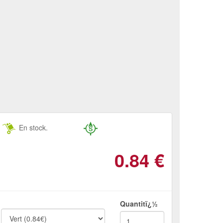
En stock.
0.84
€
Quantitï¿½