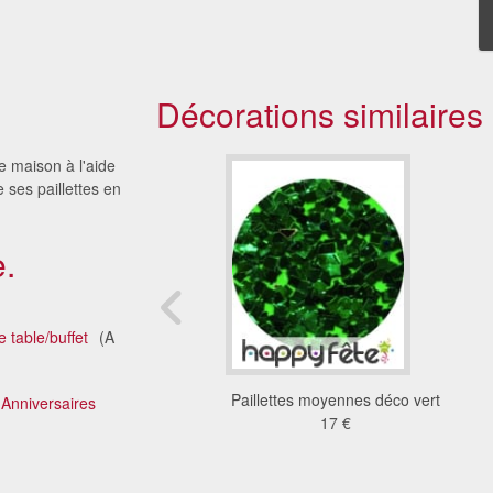
Décorations similaires
re maison à l'aide
 ses paillettes en
.
 table/buffet
(A
ttes nacrée en boîte
Paillettes moyennes déco vert
Anniversaires
3.09 €
17 €