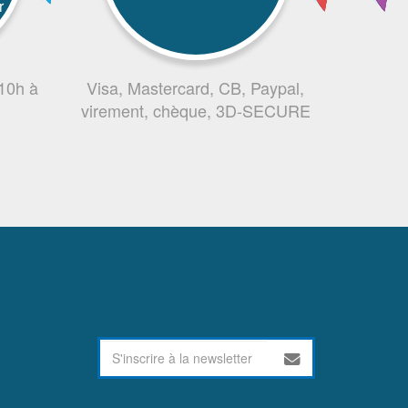
r
 10h à
Visa, Mastercard, CB, Paypal,
virement, chèque, 3D-SECURE