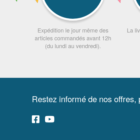
Expédition le jour même des
La li
articles commandés avant 12h
(du lundi au vendredi).
Restez informé de nos offres,