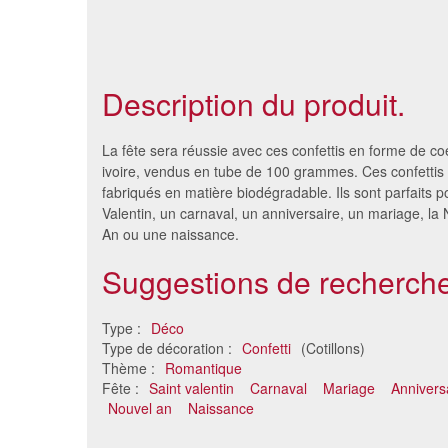
Description du produit.
La fête sera réussie avec ces confettis en forme de co
ivoire, vendus en tube de 100 grammes. Ces confettis 
fabriqués en matière biodégradable. Ils sont parfaits p
Valentin, un carnaval, un anniversaire, un mariage, la 
An ou une naissance.
Suggestions de recherche
Type :
Déco
Type de décoration :
Confetti
(Cotillons)
3 tubes de confettis rectangles
250g co
Thème :
Romantique
vertes
Fête :
Saint valentin
Carnaval
Mariage
Annivers
2.88 €
Nouvel an
Naissance