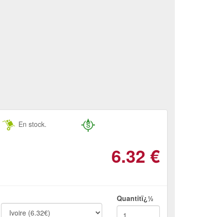
En stock.
6.32
€
Quantitï¿½