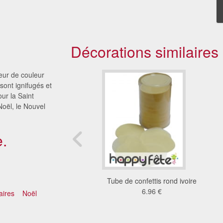
Décorations similaires
eur de couleur
sont ignifugés et
our la Saint
Noël, le Nouvel
.
nfettis coeur saumon
Tube de confettis rond ivoire
8.42 €
6.96 €
aires
Noël