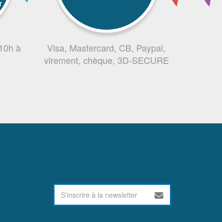
r
 10h à
Visa, Mastercard, CB, Paypal,
virement, chèque, 3D-SECURE