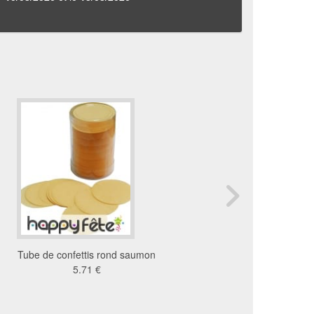
Tube de confettis rond saumon
Canon à confettis et ser
5.71 €
rouge
9.64 €