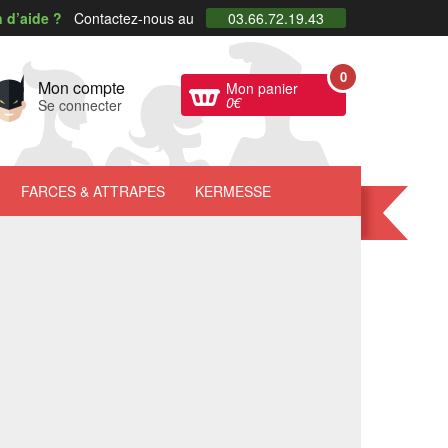
 d’aide ?
Contactez-nous au
03.66.72.19.43
0
Mon compte
Mon panier
0
€
Se connecter
FARCES
& ATTRAPES
KERMESSE