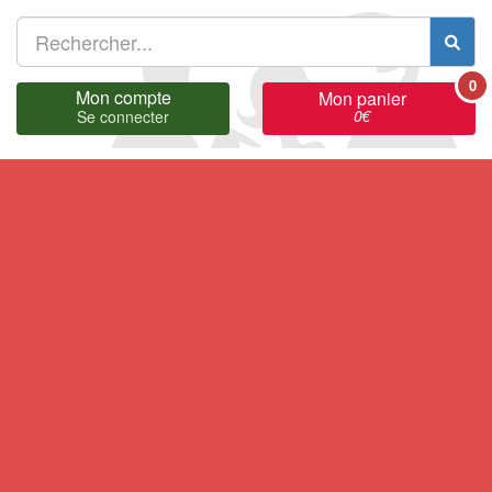
0
Mon compte
Mon panier
0
€
Se connecter