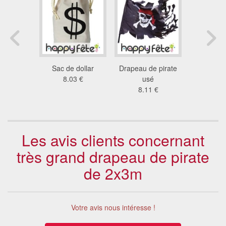
rate noir
Sac de dollar
Drapeau de pirate
Drapeau d
7 €
8.03 €
usé
avec 
8.11 €
0.8
Les avis clients concernant
très grand drapeau de pirate
de 2x3m
Votre avis nous intéresse !