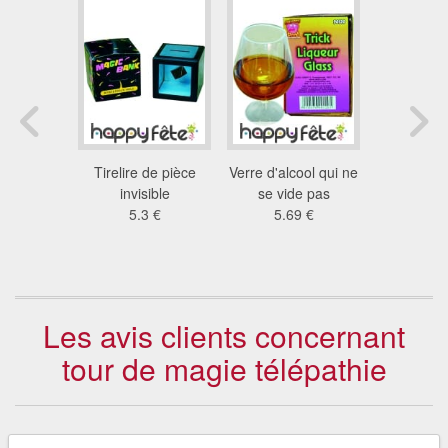
 magie
Tirelire de pièce
Verre d'alcool qui ne
Dés ma
igence
invisible
se vide pas
1.8
cielle
5.3 €
5.69 €
8 €
Les avis clients concernant
tour de magie télépathie