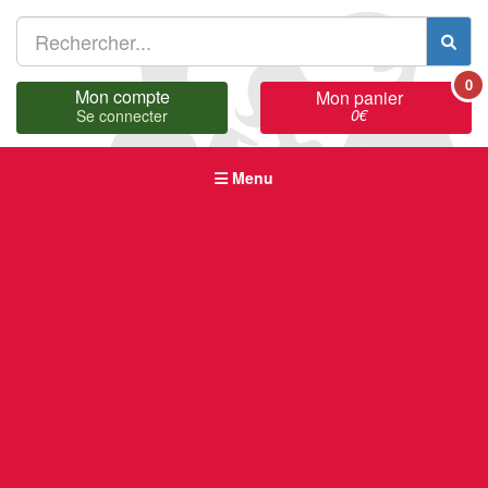
0
Mon compte
Mon panier
0
€
Se connecter
Menu