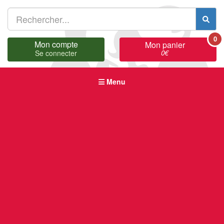
0
Mon compte
Mon panier
0
€
Se connecter
Menu