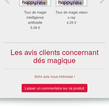
 sous
Tour de magie
Tour de magie vision
Tour de ma
4 €
intelligence
x-ray
magi
artificielle
4.25 €
8.0
5.08 €
Les avis clients concernant
dés magique
Votre avis nous intéresse !
Laisser un commentaire sur ce produit