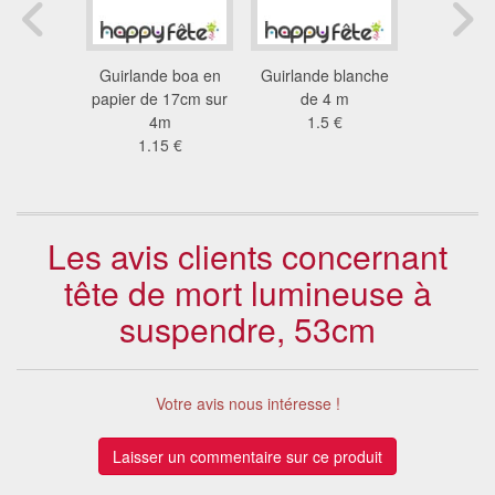
nde de
Guirlande boa en
Guirlande blanche
Boule de
s ANIS
papier de 17cm sur
de 4 m
alvéolé 
3 €
4m
1.5 €
4.0
1.15 €
Les avis clients concernant
tête de mort lumineuse à
suspendre, 53cm
Votre avis nous intéresse !
Laisser un commentaire sur ce produit