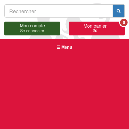
0
Mon compte
Mon panier
0
€
Se connecter
Menu