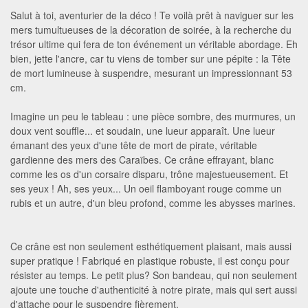
Salut à toi, aventurier de la déco ! Te voilà prêt à naviguer sur les
mers tumultueuses de la décoration de soirée, à la recherche du
trésor ultime qui fera de ton événement un véritable abordage. Eh
bien, jette l'ancre, car tu viens de tomber sur une pépite : la Tête
de mort lumineuse à suspendre, mesurant un impressionnant 53
cm.
Imagine un peu le tableau : une pièce sombre, des murmures, un
doux vent souffle... et soudain, une lueur apparaît. Une lueur
émanant des yeux d'une tête de mort de pirate, véritable
gardienne des mers des Caraïbes. Ce crâne effrayant, blanc
comme les os d'un corsaire disparu, trône majestueusement. Et
ses yeux ! Ah, ses yeux... Un oeil flamboyant rouge comme un
rubis et un autre, d'un bleu profond, comme les abysses marines.
Ce crâne est non seulement esthétiquement plaisant, mais aussi
super pratique ! Fabriqué en plastique robuste, il est conçu pour
résister au temps. Le petit plus? Son bandeau, qui non seulement
ajoute une touche d'authenticité à notre pirate, mais qui sert aussi
d'attache pour le suspendre fièrement.