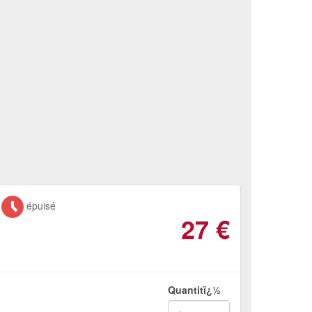
épuisé
27
€
Quantitï¿½