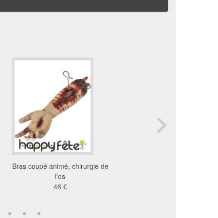
Bras coupé animé, chirurgie de
Tenture décorative de 
l'os
80 cm
46 €
16 €