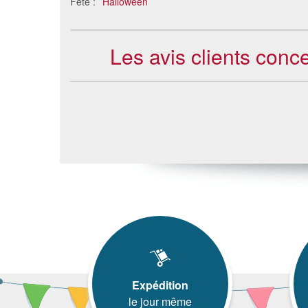
Fête :
Halloween
Les avis clients conc
Expédition
le jour même