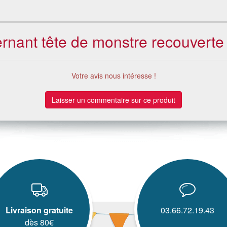
ernant tête de monstre recouverte 
Votre avis nous intéresse !
Laisser un commentaire sur ce produit
Livraison gratuite
03.66.72.19.43
dès 80€