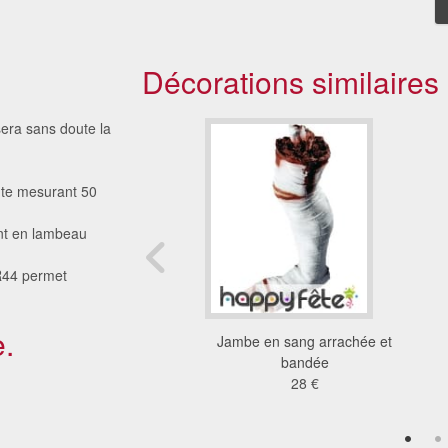
Décorations similaires
sera sans doute la
ante mesurant 50
ent en lambeau
LR44 permet
.
crânes de 5cm
Jambe en sang arrachée et
5.44 €
bandée
28 €