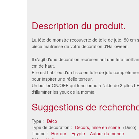
Description du produit.
La tête de monstre recouverte de toile de jute, 50 cm 
pièce maîtresse de votre décoration d'Halloween.
Il s'agit d'une décoration représentant une tête terrifi
cm de haut.
Elle est habillée d'un tissu en toile de jute complètem
pour inspirer une réelle terreur.
Un boitier ON/OFF qui fonctionne à l'aide de 3 piles 
d'illuminer les yeux de la momie.
Suggestions de recherche
Decor en carton egypte
9 
2.53 €
Type :
Déco
Type de décoration :
Décors, mise en scène
(Déco)
Thème :
Horreur
Egypte
Autour du monde