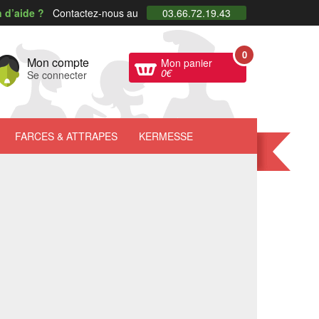
 d’aide ?
Contactez-nous au
03.66.72.19.43
0
Mon compte
Mon panier
0
€
Se connecter
FARCES
& ATTRAPES
KERMESSE