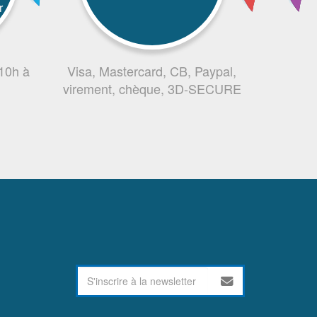
r
 10h à
Visa, Mastercard, CB, Paypal,
virement, chèque, 3D-SECURE