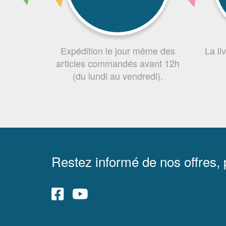
Expédition le jour même des
La li
articles commandés avant 12h
(du lundi au vendredi).
Restez informé de nos offres,