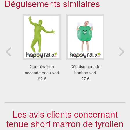
Déguisements similaires
e joueur
Combinaison
Déguisement de
Mascott
u western
seconde peau vert
bonbon vert
garcon
 €
22 €
27 €
689
Les avis clients concernant
tenue short marron de tyrolien