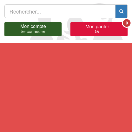
0
Mon compte
Mon panier
0
€
Se connecter