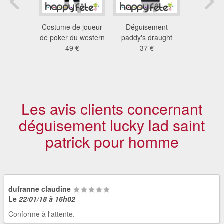
rt marron
Costume de joueur
Déguisement
Costume tr
olien
de poker du western
paddy's draught
choux de 
 €
49 €
37 €
de N
69
Les avis clients concernant
déguisement lucky lad saint
patrick pour homme
dufranne claudine
Le
22/01/18 à 16h02
Conforme à l'attente.