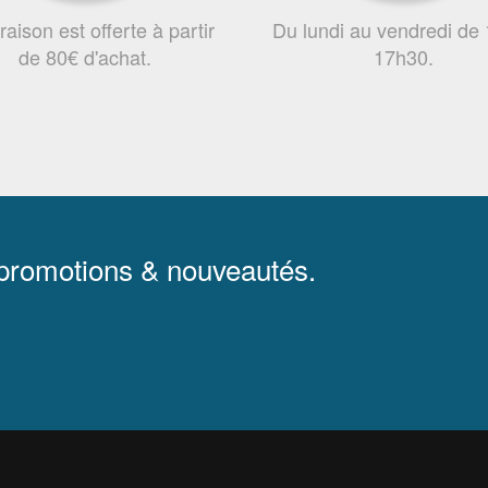
vraison est offerte à partir
Du lundi au vendredi de
de 80€ d'achat.
17h30.
 promotions & nouveautés.