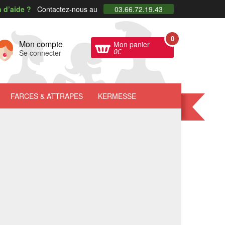
 d’aide ?
Contactez-nous au
03.66.72.19.43
0
Mon compte
Mon panier
0
€
Se connecter
FARCES
& ATTRAPES
KERMESSE