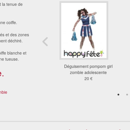
t la tenue de
ne coiffe.
tés et des zones
ment déchiré.
iffe blanche et
nne tueuse.
ement Monster High
Déguisement pompom girl
.
Draculaura
zombie adolescente
33 €
20 €
mbie