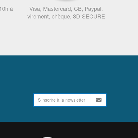
 10h à
Visa, Mastercard, CB, Paypal,
virement, chèque, 3D-SECURE