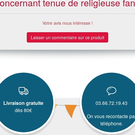
 concernant tenue de religieuse fa
Votre avis nous intéresse !
Laisser un commentaire sur ce produit
Livraison gratuite
03.66.72.19.43
dès 80€
On vous recontacte pa
téléphone.