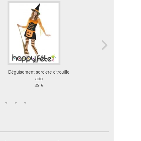
Déguisement sorciere citrouille
Déguisement squelette
ado
enfant
29 €
22 €