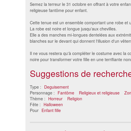
Semez la terreur le 31 octobre en offrant à votre enfan
religieuse fantôme pour enfant.
Cette tenue est un ensemble comportant une robe et u
La robe est noire et longue jusqu'aux chevilles.
Elle a des manches mi-longues dentelées aux extrémi
blanches sur le devant qui donnent l'illusion d'un vête
Il ne vous restera qu'à compléter le costume avec la co
noire pour transformer votre fille en une terrifiante no
Déguisement vampire enfant
Déguis
Suggestions de recherche
19 €
Type :
Deguisement
Personnage :
Fantôme
Religieux et religieuse
Zo
Thème :
Horreur
Religion
Fête :
Halloween
Pour
Enfant fille