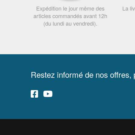
Expédition le jour même des
La li
articles commandés avant 12h
(du lundi au vendredi).
Restez informé de nos offres,