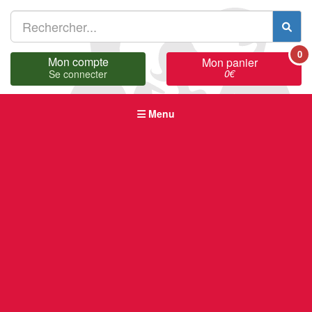
0
Mon compte
Mon panier
0
€
Se connecter
Menu