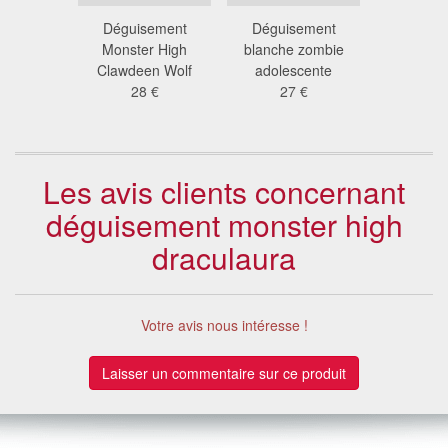
me de
Déguisement
Déguisement
Costume 
e zombie
Monster High
blanche zombie
wolf pou
ant
Clawdeen Wolf
adolescente
37
 €
28 €
27 €
Les avis clients concernant
déguisement monster high
draculaura
Votre avis nous intéresse !
Laisser un commentaire sur ce produit