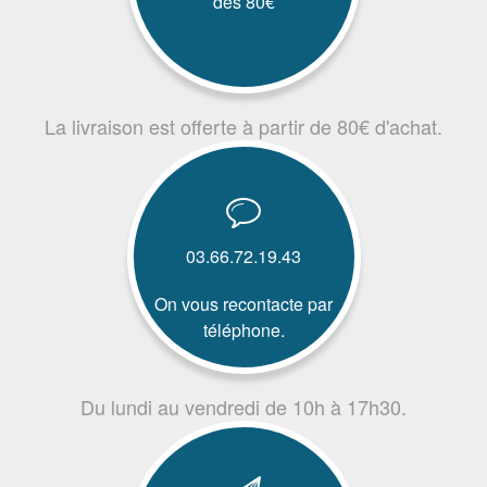
dès 80€
La livraison est offerte à partir de 80€ d'achat.
03.66.72.19.43
On vous recontacte par
téléphone.
Du lundi au vendredi de 10h à 17h30.