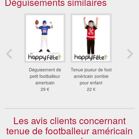
Déguisements similaires
de ninja
Déguisement de
Tenue joueur de foot
Costume d
lette pour
petit footballeur
américain zombie
Ninja pou
ant
americain
pour enfant
42
 €
29 €
22 €
Les avis clients concernant
tenue de footballeur américain