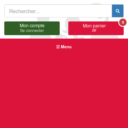
0
Mon compte
Mon panier
0
€
Se connecter
Menu