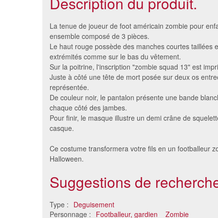
Description du produit.
La tenue de joueur de foot américain zombie pour enfa
ensemble composé de 3 pièces.
Le haut rouge possède des manches courtes taillées e
extrémités comme sur le bas du vêtement.
Sur la poitrine, l'inscription "zombie squad 13" est imp
Juste à côté une tête de mort posée sur deux os entre
représentée.
De couleur noir, le pantalon présente une bande blanc
chaque côté des jambes.
Pour finir, le masque illustre un demi crâne de squelett
casque.
Costume de rocker de la mort
Déguise
avec guitare
Ce costume transformera votre fils en un footballeur 
32 €
Halloween.
Suggestions de recherche
Type :
Deguisement
Personnage :
Footballeur, gardien
Zombie