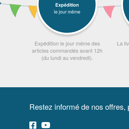
Expédition
le jour même
Expédition le jour même des
La li
articles commandés avant 12h
(du lundi au vendredi).
Restez informé de nos offres,