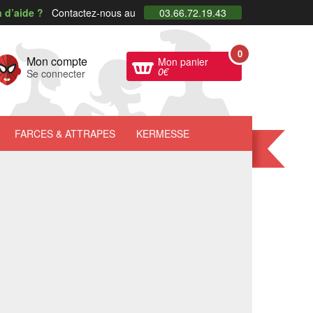
 d’aide ?
Contactez-nous au
03.66.72.19.43
0
Mon compte
Mon panier
0
€
Se connecter
FARCES
& ATTRAPES
KERMESSE