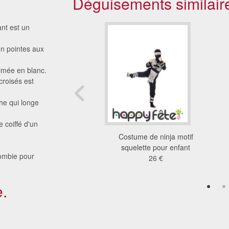
Déguisements similair
nt est un
n pointes aux
rimée en blanc.
croisés est
he qui longe
e coiffé d'un
ment zombie enfant
Costume de ninja motif
22 €
squelette pour enfant
zombie pour
26 €
.