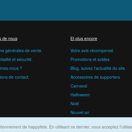
s de nous
Et plus encore
ns générales de vente.
Votre avis récompensé.
ialité et sécurité.
Promotions et soldes
mes-nous ?
Blog, suivez l'actualité du site.
ions de contact.
Accessoires de supporters
Carnaval
Halloween
Noël
Nouvel an
happyfete.com © 2026
ionnement de happyfete. En utilisant ce dernier, vous acceptez l'utilis