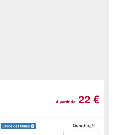
22 €
A partir de
Quantitï¿½
Guide des tailles