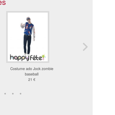
es
Costume ado Jock zombie
Déguisement joueur
baseball
Baseball zombie a
21 €
19 €