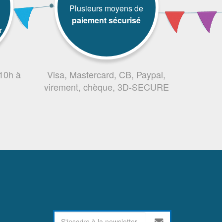
Plusieurs moyens de
paiement sécurisé
r
 10h à
Visa, Mastercard, CB, Paypal,
virement, chèque, 3D-SECURE