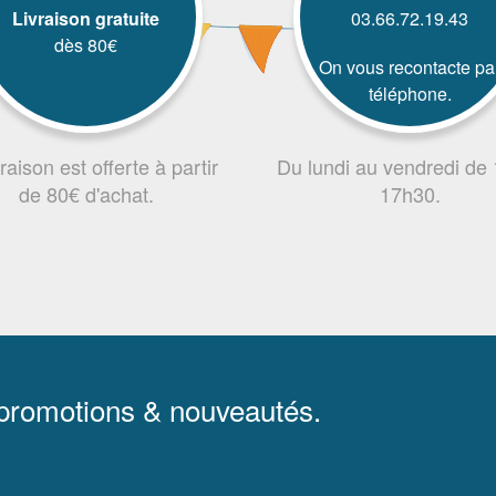
Livraison gratuite
03.66.72.19.43
dès 80€
On vous recontacte pa
téléphone.
vraison est offerte à partir
Du lundi au vendredi de
de 80€ d'achat.
17h30.
 promotions & nouveautés.