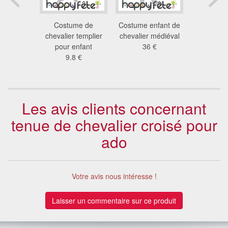
de petit
Costume de
Costume enfant de
Déguise
noir avec
chevalier templier
chevalier médiéval
soldat e
rouge
pour enfant
36 €
pour e
 €
9.8 €
37
Les avis clients concernant
tenue de chevalier croisé pour
ado
Votre avis nous intéresse !
Laisser un commentaire sur ce produit