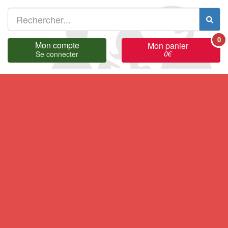
0
Mon compte
Mon panier
0
€
Se connecter