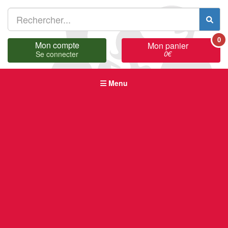
0
Mon compte
Mon panier
0
€
Se connecter
Menu