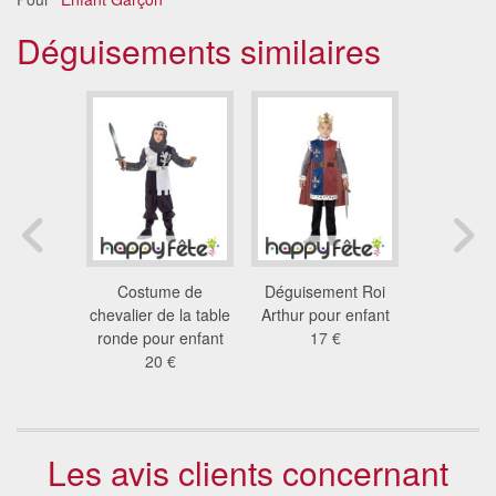
Déguisements similaires
oi Arthur
Costume de
Déguisement Roi
Costume R
t garçon
chevalier de la table
Arthur pour enfant
enf
 €
ronde pour enfant
17 €
40
20 €
Les avis clients concernant