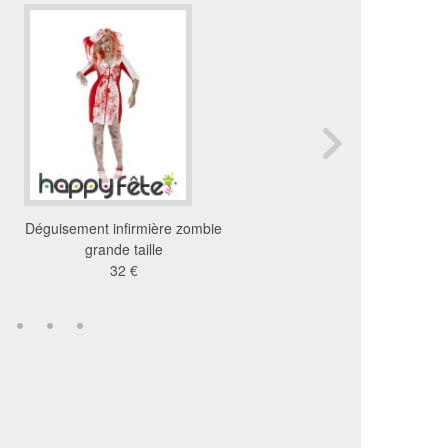
Déguisement infirmière zombie
Déguisement vert infir
grande taille
zombie
32 €
14 €