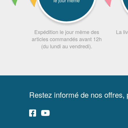
le jour même
Expédition le jour même des
La li
articles commandés avant 12h
(du lundi au vendredi).
Restez informé de nos offres,