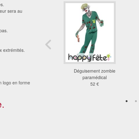
s.
reur sera au
bas.
x extrémités.
ent infirmiere asylum
Déguisement zombie
41 €
paramédical
un logo en forme
52 €
.