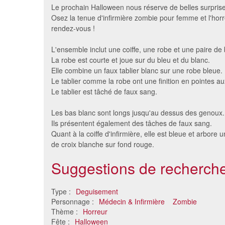
Le prochain Halloween nous réserve de belles surprise
Osez la tenue d'infirmière zombie pour femme et l'hor
rendez-vous !
L'ensemble inclut une coiffe, une robe et une paire de 
La robe est courte et joue sur du bleu et du blanc.
Elle combine un faux tablier blanc sur une robe bleue.
Le tablier comme la robe ont une finition en pointes au
Le tablier est tâché de faux sang.
Les bas blanc sont longs jusqu'au dessus des genoux.
Déguisement infrimière zombie
Déguisem
Ils présentent également des tâches de faux sang.
sexy
Quant à la coiffe d'infirmière, elle est bleue et arbore 
51 €
de croix blanche sur fond rouge.
Suggestions de recherche
Type :
Deguisement
Personnage :
Médecin & Infirmière
Zombie
Thème :
Horreur
Fête :
Halloween