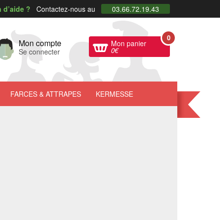
 d’aide ?
Contactez-nous au
03.66.72.19.43
0
Mon compte
Mon panier
0
€
Se connecter
FARCES
& ATTRAPES
KERMESSE