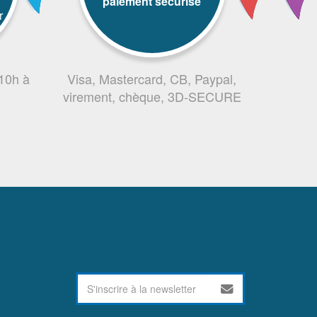
paiement sécurisé
r
 10h à
Visa, Mastercard, CB, Paypal,
virement, chèque, 3D-SECURE