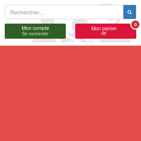
0
Mon compte
Mon panier
0
€
Se connecter