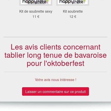
t épaule
Kit de soubrette sexy
Kit soubrette
Tabli
2 €
11 €
12 €
gyneco
42
Les avis clients concernant
tablier long tenue de bavaroise
pour l'oktoberfest
Votre avis nous intéresse !
Laisser un commentaire sur ce produit