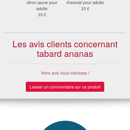
ine pour
citron jaune pour
d'avocat pour adulte
dos de ba
lte
adulte
33 €
adu
 €
33 €
49
Les avis clients concernant
tabard ananas
Votre avis nous intéresse !
Laisser un commentaire sur ce produit