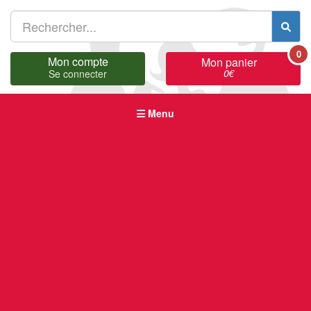
0
Mon compte
Mon panier
0
€
Se connecter
Menu