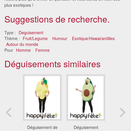
plus exotiques !
Suggestions de recherche.
Type :
Deguisement
Thème :
Fruit/Legume
Humour
Exotique/Hawai/antilles
Autour du monde
Pour
Homme
Femme
Déguisements similaires
ement
Déguisement de
Déguisement
Costume C